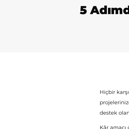
5 Adımd
Hiçbir karş
projelerin
destek olan
Kâr amacı 