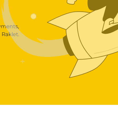
yments,
Raklet.