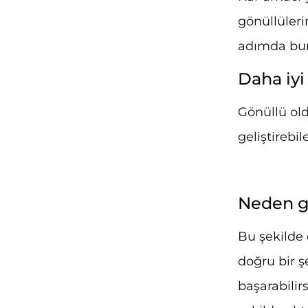
gönüllüleri
adımda bun
Daha iyi 
Gönüllü old
geliştirebi
Neden gö
Bu şekilde 
doğru bir ş
başarabilir