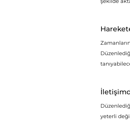
şekilde akt
Hareket
Zamanlarını 
Düzenlediği
tanıyabilec
İletişim
Düzenlediği
yeterli değ