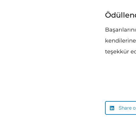
Ödüllend
Başarılarını
kendilerine 
teşekkür ed
Share o