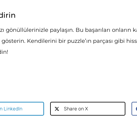
irin
zı gönüllülerinizle paylaşın. Bu başarıları onların ka
gösterin. Kendilerini bir puzzle’ın parçası gibi hisse
in!
n LinkedIn
Share on X